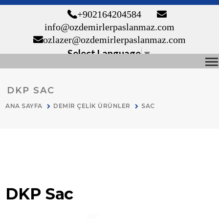
+90 216 420 45 84
info@ozdemirlerpaslanmaz.com
ozlazer@ozdemirlerpaslanmaz.com
Select Language
▼
DKP SAC
ANA SAYFA
DEMİR ÇELİK ÜRÜNLER
SAC
DKP Sac