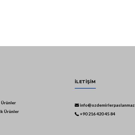
İLETİŞİM
 Ürünler
info@ozdemirlerpaslanmaz
k Ürünler
+90 216 420 45 84