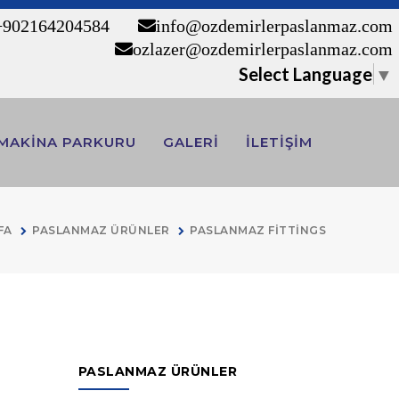
90 216 420 45 84
info@ozdemirlerpaslanmaz.com
ozlazer@ozdemirlerpaslanmaz.com
Select Language
▼
MAKİNA PARKURU
GALERİ
İLETİŞİM
FA
PASLANMAZ ÜRÜNLER
PASLANMAZ FİTTİNGS
PASLANMAZ ÜRÜNLER