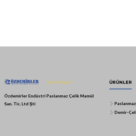
ÜRÜNLER
Özdemirler Endüstri Paslanmaz Çelik Mamül
Paslanmaz
San. Tic. Ltd Şti
Demir-Çeli