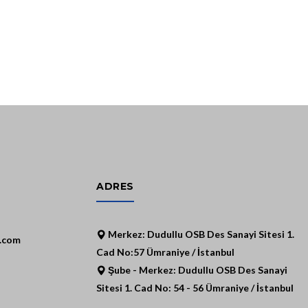
ADRES
Merkez: Dudullu OSB Des Sanayi Sitesi 1.
.com
Cad No:57 Ümraniye / İstanbul
Şube - Merkez: Dudullu OSB Des Sanayi
Sitesi 1. Cad No: 54 - 56 Ümraniye / İstanbul