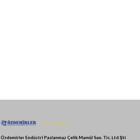
Özdemirler Endüstri Paslanmaz Çelik Mamül San. Tic. Ltd Şti