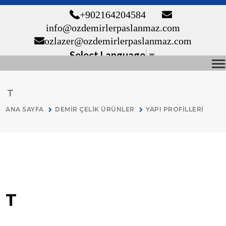
+90 216 420 45 84
info@ozdemirlerpaslanmaz.com
ozlazer@ozdemirlerpaslanmaz.com
Select Language
▼
T
ANA SAYFA
DEMİR ÇELİK ÜRÜNLER
YAPI PROFİLLERİ
T